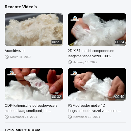
Recente Video's
00:21
00:24
Aramidvezel
2D X 51 mm bi-componenten
laagsmeltende vezel 100%
March 11, 2023
polyester wit
January 18, 2022
00:32
00:40
CDP-kationische polyestervezels
PSF polyester nietje 4D
met een laag smeltpunt, bi-
laagsmeltende vezel voor auto-
componenten, nieuwe kwaliteit
interieurdeur
November 27, 2021
November 18, 2021
LOW MELT FIBER