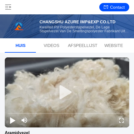
Contact
CHANGSHU AZURE IMP&EXP CO.LTD
Kwaliteit Psf Polyesterstapelvezel, De Lage
Stapelvezel Van De Smeltingspolyester Fabrikant Uit
China
HUIS
VIDEOS
AFSPEELLIJST
WEBSITE
Aramidvezel