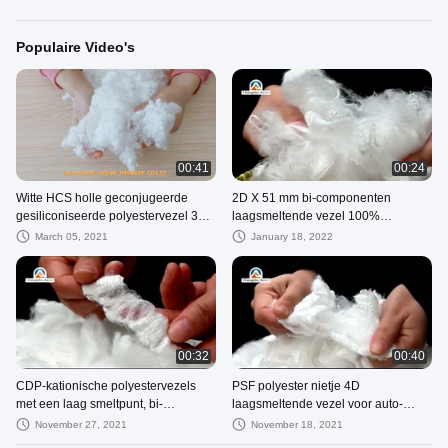
Populaire Video's
00:41
00:24
Witte HCS holle geconjugeerde
2D X 51 mm bi-componenten
gesiliconiseerde polyestervezel 3D *
laagsmeltende vezel 100%
64MM
polyester wit
March 05, 2021
January 18, 2022
00:32
00:40
CDP-kationische polyestervezels
PSF polyester nietje 4D
met een laag smeltpunt, bi-
laagsmeltende vezel voor auto-
componenten, nieuwe kwaliteit
interieurdeur
November 27, 2021
November 18, 2021