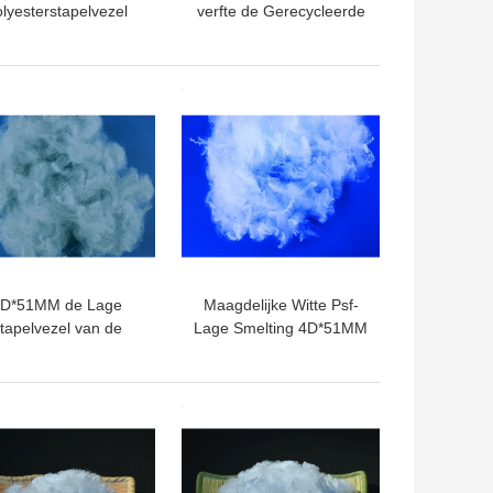
lyesterstapelvezel
verfte de Gerecycleerde
or Niet-geweven de
Antivervorming van de
Matrasstof van
Polyesterstapelvezel
Tapijtdekens
voor Doek het Interlining
TE PRIJS
BESTE PRIJS
D*51MM de Lage
Maagdelijke Witte Psf-
tapelvezel van de
Lage Smelting 4D*51MM
meltingspolyester,
van de
Bicomponent-
Polyesterstapelvezel Anti
Polyestervezel
- Vervorming
TE PRIJS
BESTE PRIJS