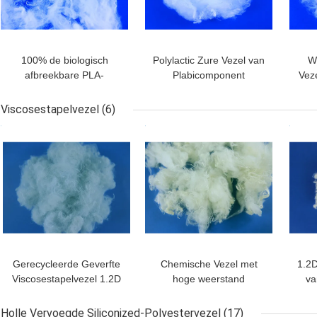
100% de biologisch
Polylactic Zure Vezel van
Wi
afbreekbare PLA-
Plabicomponent
Veze
Fijnheid van de
Antibacterieel voor niet -
met
Graanvezel 3d-15D voor
Geweven Stof
Viscosestapelvezel
(6)
Hygiënemateriaal
BESTE PRIJS
BESTE PRIJS
BES
Gerecycleerde Geverfte
Chemische Vezel met
1.2D
Viscosestapelvezel 1.2D
hoge weerstand
va
1.5DX38MM Goede
1.2Dx51mm van de
vo
Veerkrachteigenschappen
Viscosestapelvezel
Holle Vervoegde Siliconized-Polyestervezel
(17)