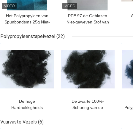
Het Polypropyleen van
PFE 97 de Geblazen
A
Spunbondsms 25g Niet-
Niet-geweven Stof van
geweven voor
BFE 95% 50g pp
Ge
beschermende kleding
Smelting
Polypropyleenstapelvezel
(22)
BESTE PRIJS
BESTE PRIJS
BES
De hoge
De zwarte 100%-
Hardnekkigheids
Schuring van de
Poly
Maagdelijke Pp Vezel
Polypropyleenstapelvezel
voor Naald sloeg niet -
- Bestand aa-Rang
Co
Vuurvaste Vezels
(6)
Geweven in Zwarte
BESTE PRIJS
BESTE PRIJS
BES