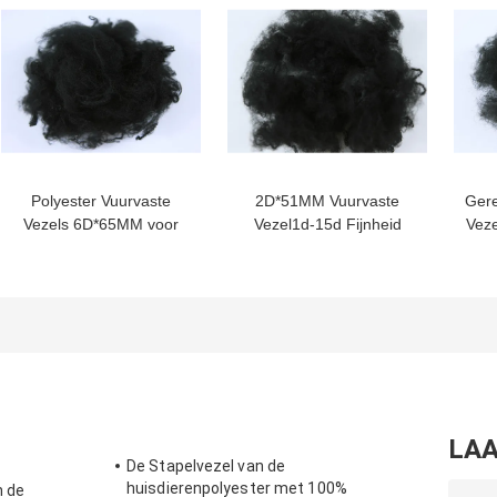
Polyester Vuurvaste
2D*51MM Vuurvaste
Gere
Vezels 6D*65MM voor
Vezel1d-15d Fijnheid
Veze
Automobiel
met Bestand Schuring
Po
Binnenlandse Lage
Inkrimping
LAA
De Stapelvezel van de
huisdierenpolyester met 100%
n de