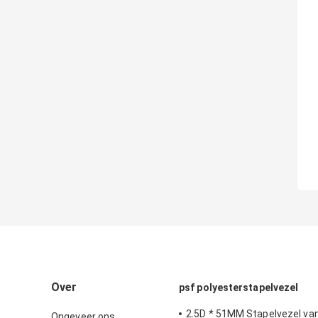
Over
psf polyesterstapelvezel
2.5D * 51MM Stapelvezel va
Ongeveer ons