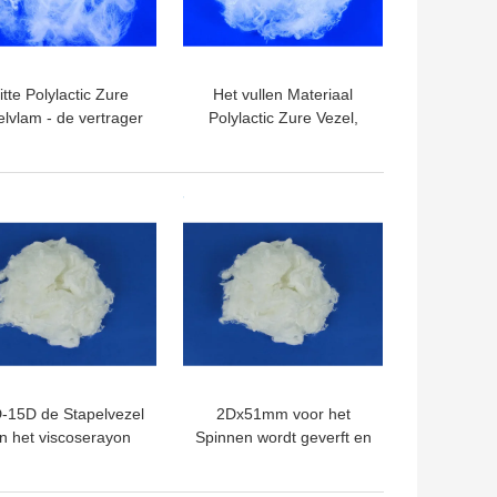
tte Polylactic Zure
Het vullen Materiaal
lvlam - de vertrager
Polylactic Zure Vezel,
 32MM102mm sneed
6Dx64MM Pla
Lengte
Stapelvezel Chemische
Bestand
TE PRIJS
BESTE PRIJS
-15D de Stapelvezel
2Dx51mm voor het
n het viscoserayon
Spinnen wordt geverft en
or het Spinnen/het
niet Geweven
Vullen Materialen
Gerecycleerd die