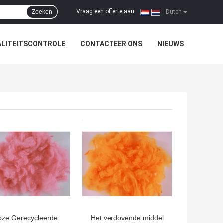
Vraag een offerte aan
Zoeken
|
Dutch
LITEITSCONTROLE
CONTACTEER ONS
NIEUWS
TE PRIJS
BESTE PRIJS
oze Gerecycleerde
Het verdovende middel