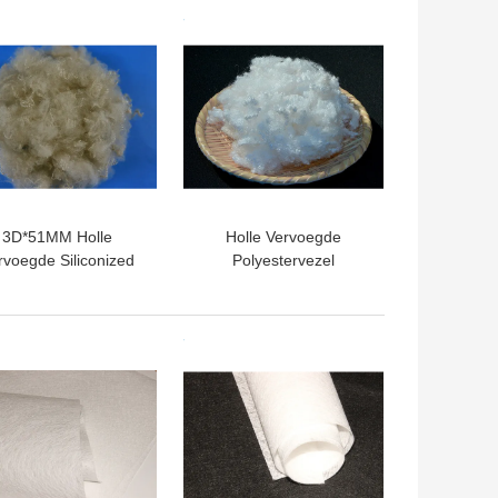
Viscosestapelvezel
TE PRIJS
BESTE PRIJS
3D*51MM Holle
Holle Vervoegde
rvoegde Siliconized
Polyestervezel
yestervezel voor het
7Dx64MM voor het
Vullen van Jasje
Vullen van Bank100%
Polyester Virgin
TE PRIJS
BESTE PRIJS