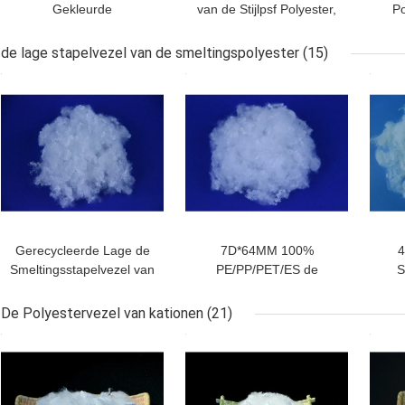
Gekleurde
van de Stijlpsf Polyester,
Po
Gerecycleerde Schuring
Vlam - vertrager
vo
van de
Gerecycleerde
de lage stapelvezel van de smeltingspolyester
(15)
Polyesterstapelvezel -
Huisdierenvezel
BESTE PRIJS
BESTE PRIJS
BES
Bestand 3D*32MM
Gerecycleerde Lage de
7D*64MM 100%
4
Smeltingsstapelvezel van
PE/PP/PET/ES de
S
de Polyesterstapelvezel,
Polyesterstapelvezel van
S
3DX64mm voor
de Vezel Lage Smelting
De Polyestervezel van kationen
(21)
Hoofdkussen het Vullen
BESTE PRIJS
BESTE PRIJS
BES