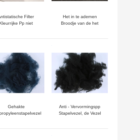
ntistatische Filter
Het in te ademen
Kleurrijke Pp niet
Broodje van de het
weven Stof, Naald
Polypropyleen Niet-
Geslagen Stof
geweven Stof van
Spunbond Pp Anti -
TE PRIJS
BESTE PRIJS
Bacteriën
Gehakte
Anti - Vervormingspp
propyleenstapelvezel
Stapelvezel, de Vezel
6D 12D 5D voor
van Fr voor Geotextile
ncrete Versterking
en Autobinnenland
TE PRIJS
BESTE PRIJS