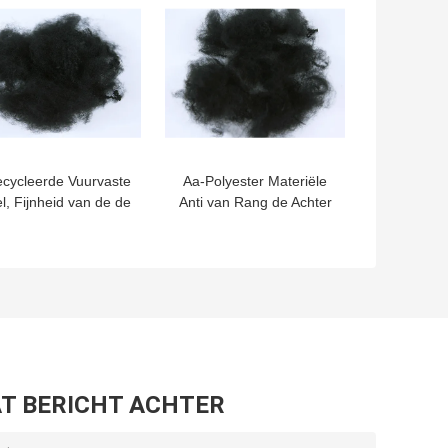
cycleerde Vuurvaste
Aa-Polyester Materiële
l, Fijnheid van de de
Anti van Rang de Achter
lyestervezel 6D van
Vuurvaste Vezels 100% -
PSF de Zwarte
Vervorming
T BERICHT ACHTER