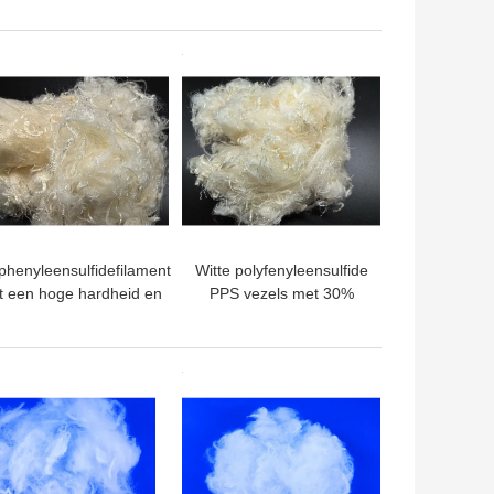
hoge weerstand
TE PRIJS
BESTE PRIJS
phenyleensulfidefilament
Witte polyfenyleensulfide
 een hoge hardheid en
PPS vezels met 30%
een uitstekende
verlenging en
weerbestandheid
uitstekende
vlamvertraging
TE PRIJS
BESTE PRIJS