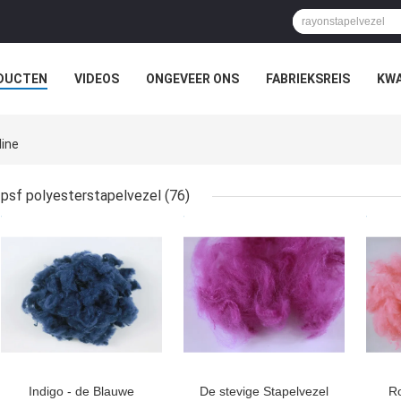
DUCTEN
VIDEOS
ONGEVEER ONS
FABRIEKSREIS
KWA
ine
psf polyesterstapelvezel
(76)
BESTE PRIJS
BESTE PRIJS
BES
Indigo - de Blauwe
De stevige Stapelvezel
R