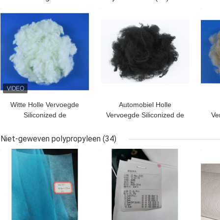
Bestand Wrijving
BESTE PRIJS
BESTE PRIJS
BES
Witte Holle Vervoegde
Automobiel Holle
Siliconized de
Vervoegde Siliconized de
Ve
Polyestervezel 3D*64MM
Polyestervezel
Pol
van HCS Goede
Antistatische 3D*51MM
Niet-geweven polypropyleen
(34)
Flexibiliteit
van Interier
BESTE PRIJS
BESTE PRIJS
BES