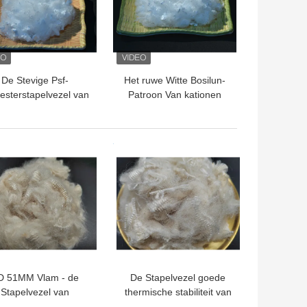
De Stevige Psf-
Het ruwe Witte Bosilun-
esterstapelvezel van
Patroon Van kationen
kationen voor het
van Stapelvezeldyeable
pinnen 1.4d 38mm
TE PRIJS
BESTE PRIJS
D 51MM Vlam - de
De Stapelvezel goede
Stapelvezel van
thermische stabiliteit van
rtragersaramid Met
Hittebestendigheidsaramid