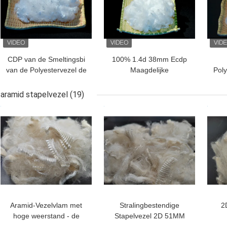
CDP van de Smeltingsbi
100% 1.4d 38mm Ecdp
van de Polyestervezel de
Maagdelijke
Poly
Lage de Componenten
Polyesterstapelvezel
Maagdelijke Rang Van
ECDP PSF voor het
S
aramid stapelvezel
(19)
kationen
Garen Van kationen
BESTE PRIJS
BESTE PRIJS
BES
Aramid-Vezelvlam met
Stralingbestendige
2
hoge weerstand - de
Stapelvezel 2D 51MM
vertrager beschermt
van 100% Aramid
ve