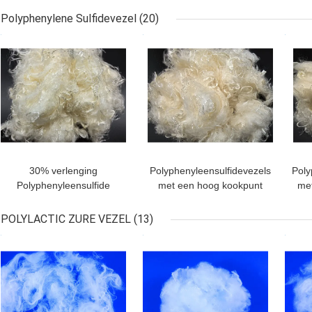
Kleding
Polyphenylene Sulfidevezel
(20)
BESTE PRIJS
BESTE PRIJS
BES
30% verlenging
Polyphenyleensulfidevezels
Poly
Polyphenyleensulfide
met een hoog kookpunt
met
vezels voor hoge
temperatuur weerstand
POLYLACTIC ZURE VEZEL
(13)
BESTE PRIJS
BESTE PRIJS
BES