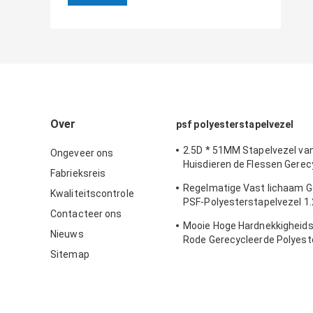
Over
psf polyesterstapelvezel
2.5D * 51MM Stapelvezel va
Ongeveer ons
Huisdieren de Flessen Gerec
Fabrieksreis
Polyester Anti - Vervorming 
Regelmatige Vast lichaam G
Spinnen
Kwaliteitscontrole
PSF-Polyesterstapelvezel 1
Contacteer ons
het Spinnen en Niet-geweve
Mooie Hoge Hardnekkigheids
Nieuws
Rode Gerecycleerde Polyest
1.5d*38mm
Sitemap