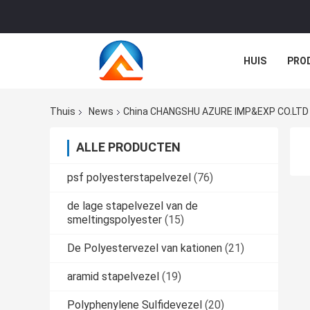
HUIS
PRO
GEVALLEN
Thuis
News
China CHANGSHU AZURE IMP&EXP CO.LTD B
ALLE PRODUCTEN
psf polyesterstapelvezel
(76)
de lage stapelvezel van de
smeltingspolyester
(15)
De Polyestervezel van kationen
(21)
aramid stapelvezel
(19)
Polyphenylene Sulfidevezel
(20)