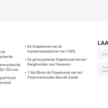
LAA
De Stapelvezel van de
huisdierenpolyester met 100%
n de
Gerecycleerd de Vlokkenmateriaal van de
ycleerde
De gerecycleerde Stapelvezel van het
HUISDIERENfles
voor het
Ranghuisdier, niet Geweven
erecycleerde
Polyesterstapelvezel 18D*65MM
.2D-15D voor
1.5dx38mm de Stapelvezel van het
n
Polyesterhuisdier kleurde Goede
psd Vezel,
Flexibiliteit voor het Spinnen
ervezel