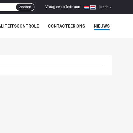
Vraag een offerte aan
Zoeken
|
Dutch
LITEITSCONTROLE
CONTACTEER ONS
NIEUWS