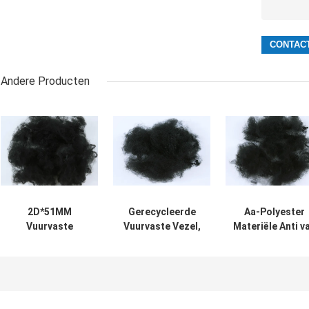
Andere Producten
2D*51MM
Gerecycleerde
Aa-Polyester
Vuurvaste
Vuurvaste Vezel,
Materiële Anti v
Vezel1d-15d
Fijnheid van de de
Rang de Achte
Fijnheid met
Polyestervezel 6D
Vuurvaste Veze
Bestand Schuring
van PSF de
100% -
Zwarte
Vervorming