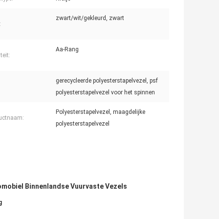
zwart/wit/gekleurd, zwart
:
Aa-Rang
teit:
gerecycleerde polyesterstapelvezel, psf
polyesterstapelvezel voor het spinnen
Polyesterstapelvezel, maagdelijke
uctnaam:
polyesterstapelvezel
mobiel Binnenlandse Vuurvaste Vezels
g