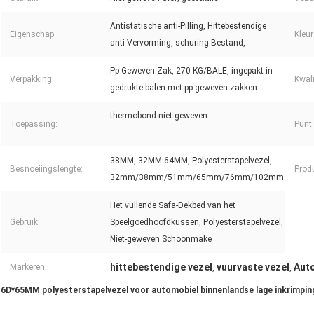
Antistatische anti-Pilling, Hittebestendige
Eigenschap:
Kleur
anti-Vervorming, schuring-Bestand,
Pp Geweven Zak, 270 KG/BALE, ingepakt in
Verpakking:
Kwali
gedrukte balen met pp geweven zakken
thermobond niet-geweven
Toepassing:
Punt:
38MM, 32MM.64MM, Polyesterstapelvezel,
Besnoeiingslengte:
Prod
32mm/38mm/51mm/65mm/76mm/102mm
Het vullende Safa-Dekbed van het
Gebruik:
Speelgoedhoofdkussen, Polyesterstapelvezel,
Niet-geweven Schoonmake
hittebestendige vezel
vuurvaste vezel
Auto
Markeren:
,
,
6D*65MM polyesterstapelvezel voor automobiel binnenlandse lage inkrimpin