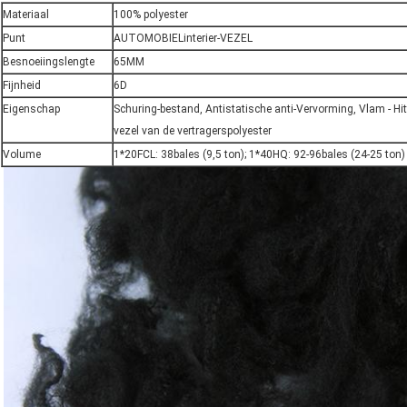
Materiaal
100% polyester
Punt
AUTOMOBIELinterier-VEZEL
Besnoeiingslengte
65MM
Fijnheid
6D
Eigenschap
Schuring-bestand, Antistatische anti-Vervorming, Vlam - Hit
vezel van de vertragerspolyester
Volume
1*20FCL: 38bales (9,5 ton); 1*40HQ: 92-96bales (24-25 ton)