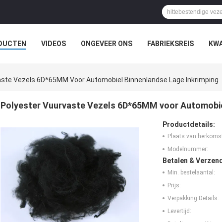
DUCTEN
VIDEOS
ONGEVEER ONS
FABRIEKSREIS
KWA
aste Vezels 6D*65MM Voor Automobiel Binnenlandse Lage Inkrimping
Polyester Vuurvaste Vezels 6D*65MM voor Automobie
Productdetails:
Plaats van herkoms
Modelnummer:
Betalen & Verzen
Min. bestelaantal:
Prijs:
Verpakking Details:
Levertijd: