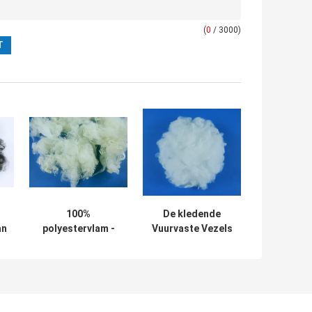
(
0
/ 3000)
100%
De kledende
an
polyestervlam -
Vuurvaste Vezels
r
vertragersvezel
1D-15D met
ls
65MM sneed
38102MM snijden
Lengte voor het
Lengte
Vullen van
Hoofdkussens