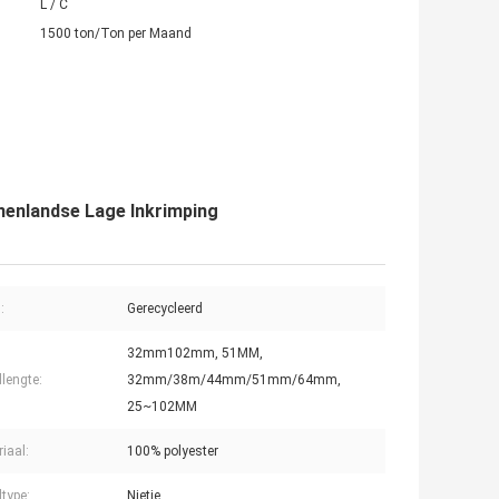
L / C
1500 ton/Ton per Maand
nenlandse Lage Inkrimping
:
Gerecycleerd
32mm102mm, 51MM,
lengte:
32mm/38m/44mm/51mm/64mm,
25~102MM
iaal:
100% polyester
type:
Nietje