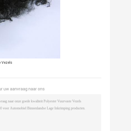
e Vezels
ur uw aanvraag naar ons