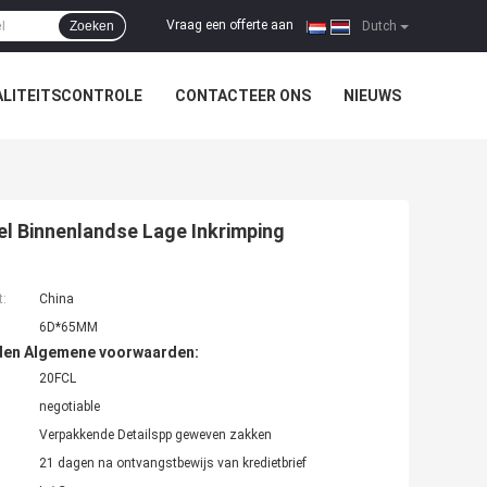
Vraag een offerte aan
Zoeken
|
Dutch
LITEITSCONTROLE
CONTACTEER ONS
NIEUWS
l Binnenlandse Lage Inkrimping
t:
China
6D*65MM
den Algemene voorwaarden:
20FCL
negotiable
Verpakkende Detailspp geweven zakken
21 dagen na ontvangstbewijs van kredietbrief