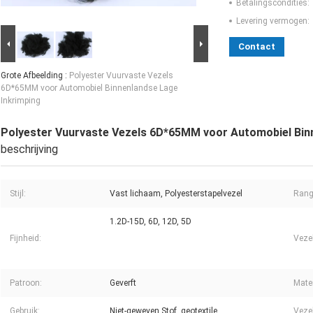
Betalingscondities:
Levering vermogen:
Contact
Grote Afbeelding :
Polyester Vuurvaste Vezels
6D*65MM voor Automobiel Binnenlandse Lage
Inkrimping
Polyester Vuurvaste Vezels 6D*65MM voor Automobiel Bin
beschrijving
Stijl:
Vast lichaam, Polyesterstapelvezel
Rang
1.2D-15D, 6D, 12D, 5D
Fijnheid:
Vezel
Patroon:
Geverft
Mater
Gebruik:
Niet-geweven Stof, geotextile
Vezel