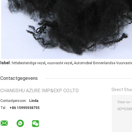
,
,
label:
hittebestendige vezel
vuurvaste vezel
Automobiel Binnenlandse Vuurvast
Contactgegevens
Direct Stu
CHANGSHU AZURE IMP&EXP CO.LTD
Contactpersoon:
Linda
Tel.:
+86 15995938755