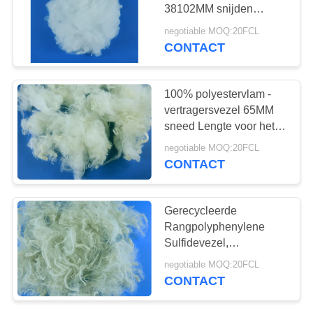
38102MM snijden
Lengte
negotiable MOQ:20FCL
CONTACT
100% polyestervlam -
vertragersvezel 65MM
sneed Lengte voor het
Vullen van
negotiable MOQ:20FCL
Hoofdkussens
CONTACT
Gerecycleerde
Rangpolyphenylene
Sulfidevezel,
Hittebestendige Vezel
negotiable MOQ:20FCL
1.2d-1.5d-TWEEDE
CONTACT