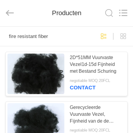
CHANGSHU
AZURE
IMP&EXP
CO.LTD.
Producten
All
Rights
Reserved.
HUIS
fire resistant fiber
PRODUCTEN
2D*51MM Vuurvaste
Vezel1d-15d Fijnheid
VIDEOS
met Bestand Schuring
negotiable MOQ:20FCL
ONGEVEER
CONTACT
ONS
Gerecycleerde
FABRIEKSREIS
Vuurvaste Vezel,
Fijnheid van de de
Polyestervezel 6D van
negotiable MOQ:20FCL