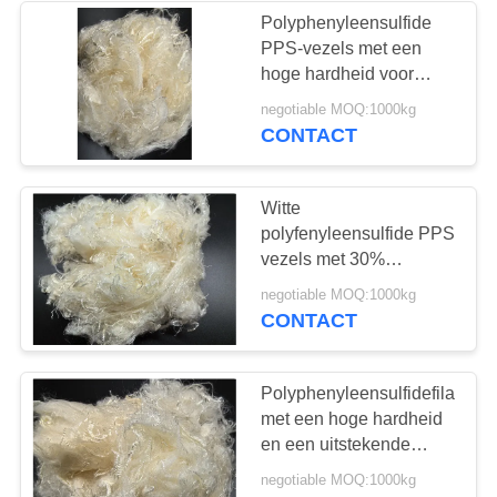
Polyphenyleensulfide
PPS-vezels met een
hoge hardheid voor
industriële toepassingen
negotiable MOQ:1000kg
CONTACT
Witte
polyfenyleensulfide PPS
vezels met 30%
verlenging en
negotiable MOQ:1000kg
uitstekende
CONTACT
vlamvertraging
Polyphenyleensulfidefilament
met een hoge hardheid
en een uitstekende
weerbestandheid
negotiable MOQ:1000kg