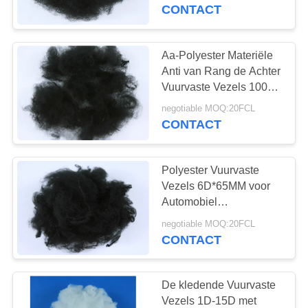
KWALITEITSCONTROLE
PSF de Zwarte
CONTACT
CONTACTEER
Aa-Polyester Materiële
ONS
Anti van Rang de Achter
Vuurvaste Vezels 100%
- Vervorming
NIEUWS
negotiable MOQ:20FCL
CONTACT
GEVALLEN
Polyester Vuurvaste
Vezels 6D*65MM voor
SITEMAP
Automobiel
Binnenlandse Lage
negotiable MOQ:20FCL
Inkrimping
PRIVACY
CONTACT
POLICY
De kledende Vuurvaste
Vezels 1D-15D met