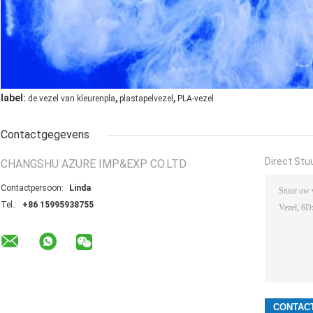
,
,
label:
de vezel van kleurenpla
plastapelvezel
PLA-vezel
Contactgegevens
Direct Stu
CHANGSHU AZURE IMP&EXP CO.LTD
Contactpersoon:
Linda
Tel.:
+86 15995938755