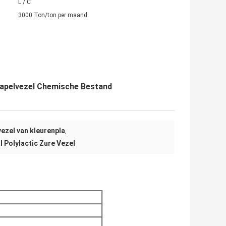
L / C
3000 Ton/ton per maand
Stapelvezel Chemische Bestand
vezel van kleurenpla
,
l Polylactic Zure Vezel