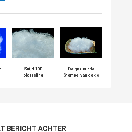
c
Snijd 100
De gekleurde
-
plotseling
Stempel van de de
t
Biologisch
Vezel Biologisch
afbreekbare PLA
afbreekbare
Vezel Witte 1.3D
Naald van Pla
1.5D tweede 6MM
Polylactic Zure
9MM 12MM
T BERICHT ACHTER