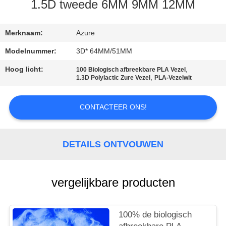
KWALITEITSCONTROLE
1.5D tweede 6MM 9MM 12MM
CONTACTEER
Merknaam:
Azure
ONS
Modelnummer:
3D* 64MM/51MM
Hoog licht:
,
100 Biologisch afbreekbare PLA Vezel
,
1.3D Polylactic Zure Vezel
PLA-Vezelwit
NIEUWS
CONTACTEER ONS!
GEVALLEN
SITEMAP
DETAILS ONTVOUWEN
PRIVACY
vergelijkbare producten
POLICY
100% de biologisch