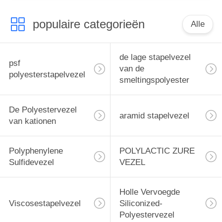
populaire categorieën
Alle
de lage stapelvezel
psf
van de
polyesterstapelvezel
smeltingspolyester
De Polyestervezel
aramid stapelvezel
van kationen
Polyphenylene
POLYLACTIC ZURE
Sulfidevezel
VEZEL
Holle Vervoegde
Viscosestapelvezel
Siliconized-
Polyestervezel