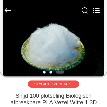
CHANGSHU
AZURE
IMP&EXP
CO.LTD.
All
Rights
Reserved.
HUIS
PRODUCTEN
VIDEOS
ONGEVEER
ONS
POLYLACTIC ZURE VEZEL
FABRIEKSREIS
Snijd 100 plotseling Biologisch
afbreekbare PLA Vezel Witte 1.3D