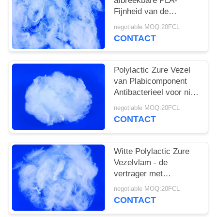
afbreekbare PLA-
Fijnheid van de
Graanvezel 3d-15D
negotiable MOQ:20FCL
voor Hygiënemateriaal
CONTACT
Polylactic Zure Vezel
van Plabicomponent
Antibacterieel voor niet
- Geweven Stof
negotiable MOQ:20FCL
CONTACT
Witte Polylactic Zure
Vezelvlam - de
vertrager met
32MM102mm sneed
negotiable MOQ:20FCL
Lengte
CONTACT