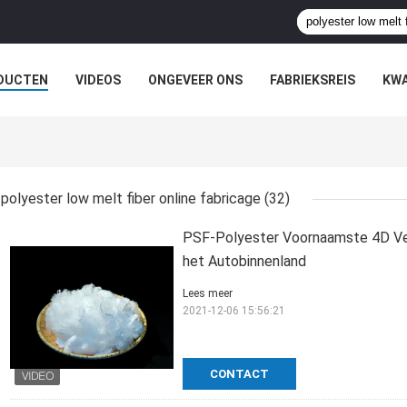
DUCTEN
VIDEOS
ONGEVEER ONS
FABRIEKSREIS
KWA
polyester low melt fiber online fabricage
(32)
PSF-Polyester Voornaamste 4D Vez
het Autobinnenland
Lees meer
2021-12-06 15:56:21
CONTACT