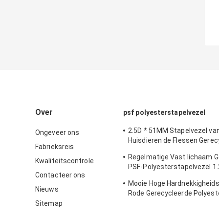
Over
psf polyesterstapelvezel
2.5D * 51MM Stapelvezel va
Ongeveer ons
Huisdieren de Flessen Gerec
Fabrieksreis
Polyester Anti - Vervorming 
Regelmatige Vast lichaam G
Spinnen
Kwaliteitscontrole
PSF-Polyesterstapelvezel 1
Contacteer ons
het Spinnen en Niet-geweve
Mooie Hoge Hardnekkigheids
Nieuws
Rode Gerecycleerde Polyest
1.5d*38mm
Sitemap