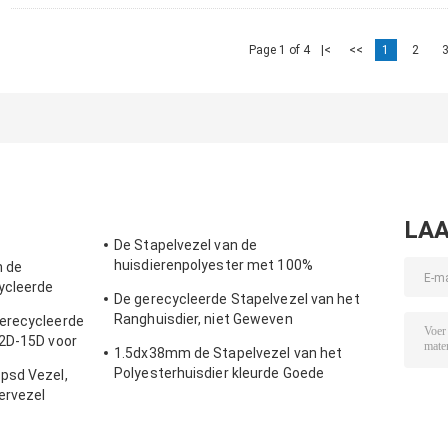
Page 1 of 4
|<
<<
1
2
LAA
De Stapelvezel van de
huisdierenpolyester met 100%
n de
Gerecycleerd de Vlokkenmateriaal van de
ycleerde
De gerecycleerde Stapelvezel van het
HUISDIERENfles
voor het
Ranghuisdier, niet Geweven
erecycleerde
Polyesterstapelvezel 18D*65MM
.2D-15D voor
1.5dx38mm de Stapelvezel van het
n
Polyesterhuisdier kleurde Goede
psd Vezel,
Flexibiliteit voor het Spinnen
ervezel