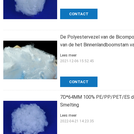
CONTACT
De Polyestervezel van de Bicompo
van de het Binnenlandboomstam va
Lees meer
2021-12-06 15:52:45
CONTACT
7D*64MM 100% PE/PP/PET/ES de P
Smelting
Lees meer
2022-04-21 14:23:35