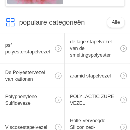
populaire categorieën
Alle
de lage stapelvezel
psf
van de
polyesterstapelvezel
smeltingspolyester
De Polyestervezel
aramid stapelvezel
van kationen
Polyphenylene
POLYLACTIC ZURE
Sulfidevezel
VEZEL
Holle Vervoegde
Viscosestapelvezel
Siliconized-