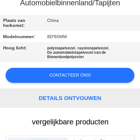
KWALITEITSCONTROLE
Automobielbinnenland/Tapijten
CONTACTEER
Plaats van
China
herkomst:
ONS
Modelnummer:
8D*65MM
Hoog licht:
,
,
polystapelvezel
rayonstapelvezel
NIEUWS
De automobielstapelvezel van de
Binnenlandpolyester
GEVALLEN
CONTACTEER ONS!
SITEMAP
DETAILS ONTVOUWEN
PRIVACY
POLICY
vergelijkbare producten