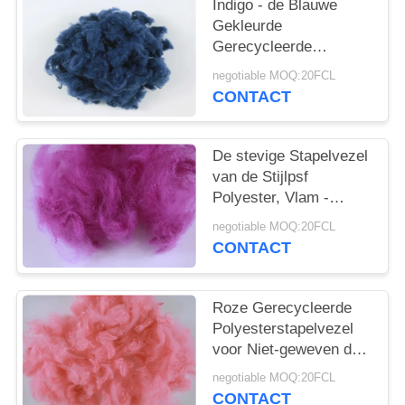
Indigo - de Blauwe
Gekleurde
Gerecycleerde
Schuring van de
negotiable MOQ:20FCL
Polyesterstapelvezel -
CONTACT
Bestand 3D*32MM
De stevige Stapelvezel
van de Stijlpsf
Polyester, Vlam -
vertrager
negotiable MOQ:20FCL
Gerecycleerde
CONTACT
Huisdierenvezel
Roze Gerecycleerde
Polyesterstapelvezel
voor Niet-geweven de
Matrasstof van
negotiable MOQ:20FCL
Tapijtdekens
CONTACT