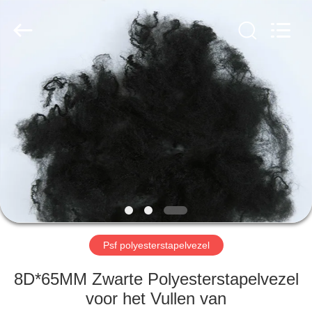
CHANGSHU
AZURE
IMP&EXP
CO.LTD.
All
Rights
Reserved.
HUIS
PRODUCTEN
VIDEOS
ONGEVEER
ONS
Psf polyesterstapelvezel
FABRIEKSREIS
8D*65MM Zwarte Polyesterstapelvezel
voor het Vullen van