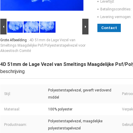
Levertijd:
Betalingscondities:
Levering vermogen:
Contact
Grote Afbeelding :
4D 51mm de Lage Vezel van
Smeltings Maagdelijke Psf/Polyesterstapelvezel voor
Akoestisch Comité
4D 51mm de Lage Vezel van Smeltings Maagdelijke Psf/Pol
beschrijving
Polyesterstapelvezel, geverft verdovend
Stijl:
Patroo
middel
Materiaal:
100% polyester
Verpak
Polyesterstapelvezel, maagdelijke
Productnaam:
Gebrui
polyesterstapelvezel