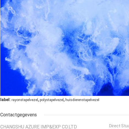
,
,
label:
rayonstapelvezel
polystapelvezel
huisdierenstapelvezel
Contactgegevens
Direct Stu
CHANGSHU AZURE IMP&EXP CO.LTD