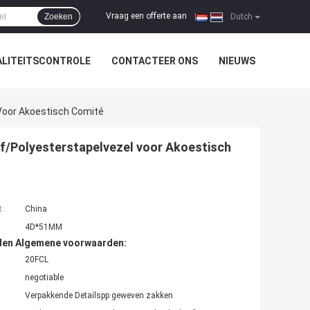
Vraag een offerte aan
Zoeken
|
Dutch
LITEITSCONTROLE
CONTACTEER ONS
NIEUWS
Voor Akoestisch Comité
f/Polyesterstapelvezel voor Akoestisch
t:
China
4D*51MM
den Algemene voorwaarden:
20FCL
negotiable
Verpakkende Detailspp geweven zakken