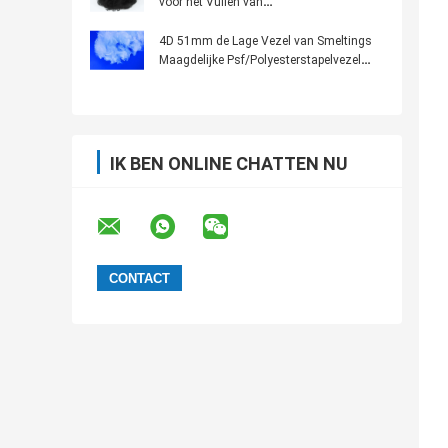
voor het Vullen van
Automobielbinnenland/Tapijten
4D 51mm de Lage Vezel van Smeltings
Maagdelijke Psf/Polyesterstapelvezel
voor Akoestisch Comité
IK BEN ONLINE CHATTEN NU