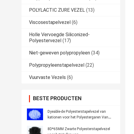
POLYLACTIC ZURE VEZEL
(13)
Viscosestapelvezel
(6)
Holle Vervoegde Siliconized-
Polyestervezel
(17)
Niet-geweven polypropyleen
(34)
Polypropyleenstapelvezel
(22)
Vuurvaste Vezels
(6)
BESTE PRODUCTEN
Dyeable-de Polyesterstapelvezel van
kationen voor het Polyestergaren Van
kationen
8D*65MM Zwarte Polyesterstapelvezel