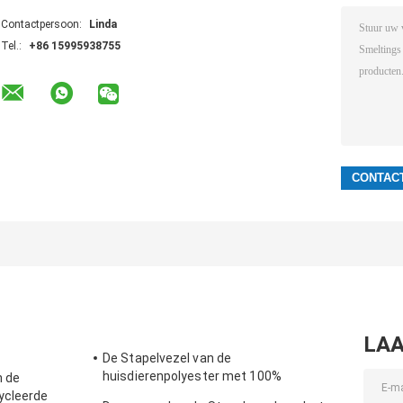
Contactpersoon:
Linda
Tel.:
+86 15995938755
LAA
De Stapelvezel van de
huisdierenpolyester met 100%
n de
Gerecycleerd de Vlokkenmateriaal van de
ycleerde