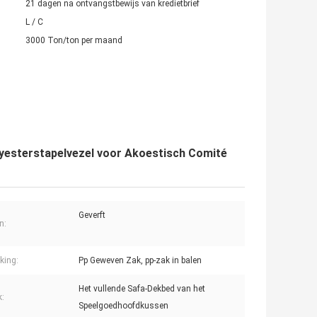
21 dagen na ontvangstbewijs van kredietbrief
L / C
3000 Ton/ton per maand
yesterstapelvezel voor Akoestisch Comité
Geverft
n:
king:
Pp Geweven Zak, pp-zak in balen
Het vullende Safa-Dekbed van het
k:
Speelgoedhoofdkussen