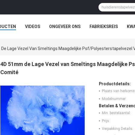
DUCTEN
VIDEOS
ONGEVEER ONS
FABRIEKSREIS
KWA
De Lage Vezel Van Smeltings Maagdelijke Psf/Polyesterstapelvezel 
4D 51mm de Lage Vezel van Smeltings Maagdelijke Ps
Comité
Productdetails:
Plaats van herkoms
Modelnummer:
Betalen & Verzen
Min. bestelaantal:
Prijs:
Verpakking Details: