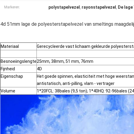
polystapelvezel
rayonstapelvezel
De lage
Markeren:
,
,
4d 51mm lage de polyesterstapelvezel van smeltings maagdelij
Materiaal
Gerecycleerde vast lichaam gekleurde polyesterst
Besnoeiingslengte
25mm, 38mm, 51 mm, 76mm
Fijnheid
4D
Eigenschap
Het goede spinnen, elasticiteit met hoge weerstan
antistatisch, anti-pilling, vlam - vertrager
Volume
1*20FCL: 38bales (9,5 ton); 1*40HQ: 92-96bales (24