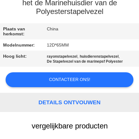
KWALITEITSCONTROLE
het de Marinehuisdier van de
Polyesterstapelvezel
CONTACTEER
ONS
Plaats van
China
herkomst:
Modelnummer:
12D*65MM
NIEUWS
Hoog licht:
,
,
rayonstapelvezel
huisdierenstapelvezel
De Stapelvezel van de marinepsf Polyester
GEVALLEN
CONTACTEER ONS!
SITEMAP
DETAILS ONTVOUWEN
PRIVACY
POLICY
vergelijkbare producten