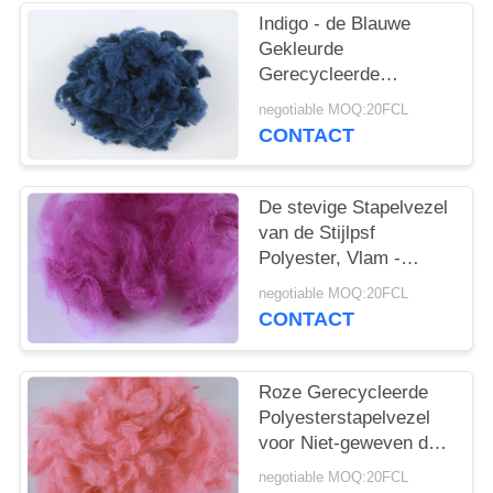
Indigo - de Blauwe
Gekleurde
Gerecycleerde
Schuring van de
negotiable MOQ:20FCL
Polyesterstapelvezel -
CONTACT
Bestand 3D*32MM
De stevige Stapelvezel
van de Stijlpsf
Polyester, Vlam -
vertrager
negotiable MOQ:20FCL
Gerecycleerde
CONTACT
Huisdierenvezel
Roze Gerecycleerde
Polyesterstapelvezel
voor Niet-geweven de
Matrasstof van
negotiable MOQ:20FCL