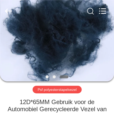
CHANGSHU
AZURE
IMP&EXP
CO.LTD.
All
Rights
Reserved.
HUIS
PRODUCTEN
VIDEOS
ONGEVEER
ONS
Psf polyesterstapelvezel
FABRIEKSREIS
12D*65MM Gebruik voor de
Automobiel Gerecycleerde Vezel van