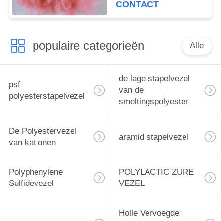
Tapijtdekens
CONTACT
populaire categorieën
Alle
de lage stapelvezel
psf
van de
polyesterstapelvezel
smeltingspolyester
De Polyestervezel
aramid stapelvezel
van kationen
Polyphenylene
POLYLACTIC ZURE
Sulfidevezel
VEZEL
Holle Vervoegde