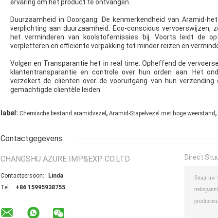
ervaring om het product te ontvangen.
Duurzaamheid in Doorgang: De kenmerkendheid van Aramid-het ve
verplichting aan duurzaamheid. Eco-conscious vervoerswijzen, zo
het verminderen van koolstofemissies bij. Voorts leidt de op
verpletteren en efficiënte verpakking tot minder reizen en verminde
Volgen en Transparantie het in real time: Opheffend de vervoerse
klantentransparantie en controle over hun orden aan. Het ond
verzekert de cliënten over de vooruitgang van hun verzending 
gemachtigde clientèle leiden.
,
,
label:
Chemische bestand aramidvezel
Aramid-Stapelvezel met hoge weerstand
Contactgegevens
Direct Stu
CHANGSHU AZURE IMP&EXP CO.LTD
Contactpersoon:
Linda
Tel.:
+86 15995938755