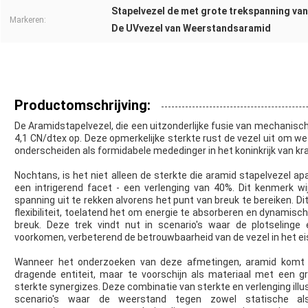
Stapelvezel de met grote trekspanning va
Markeren:
De UVvezel van Weerstandsaramid
Productomschrijving:
De Aramidstapelvezel, die een uitzonderlijke fusie van mechanisc
4,1 CN/dtex op. Deze opmerkelijke sterkte rust de vezel uit om we
onderscheiden als formidabele mededinger in het koninkrijk van kr
Nochtans, is het niet alleen de sterkte die aramid stapelvezel apar
een intrigerend facet - een verlenging van 40%. Dit kenmerk w
spanning uit te rekken alvorens het punt van breuk te bereiken. D
flexibiliteit, toelatend het om energie te absorberen en dynamis
breuk. Deze trek vindt nut in scenario's waar de plotselinge
voorkomen, verbeterend de betrouwbaarheid van de vezel in het e
Wanneer het onderzoeken van deze afmetingen, aramid komt de 
dragende entiteit, maar te voorschijn als materiaal met een gr
sterkte synergizes. Deze combinatie van sterkte en verlenging il
scenario's waar de weerstand tegen zowel statische als 