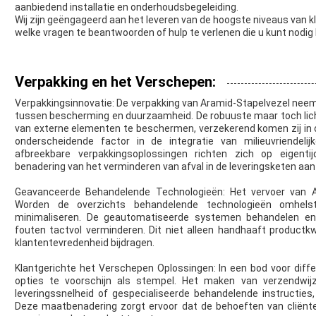
aanbiedend installatie en onderhoudsbegeleiding.
Wij zijn geëngageerd aan het leveren van de hoogste niveaus van kl
welke vragen te beantwoorden of hulp te verlenen die u kunt nodig
Verpakking en het Verschepen:
Verpakkingsinnovatie: De verpakking van Aramid-Stapelvezel neemt
tussen bescherming en duurzaamheid. De robuuste maar toch lic
van externe elementen te beschermen, verzekerend komen zij in o
onderscheidende factor in de integratie van milieuvriendelij
afbreekbare verpakkingsoplossingen richten zich op eigenti
benadering van het verminderen van afval in de leveringsketen aa
Geavanceerde Behandelende Technologieën: Het vervoer van A
Worden de overzichts behandelende technologieën omhels
minimaliseren. De geautomatiseerde systemen behandelen en 
fouten tactvol verminderen. Dit niet alleen handhaaft productkwa
klantentevredenheid bijdragen.
Klantgerichte het Verschepen Oplossingen: In een bod voor diff
opties te voorschijn als stempel. Het maken van verzendwij
leveringssnelheid of gespecialiseerde behandelende instructies, d
Deze maatbenadering zorgt ervoor dat de behoeften van cliënt