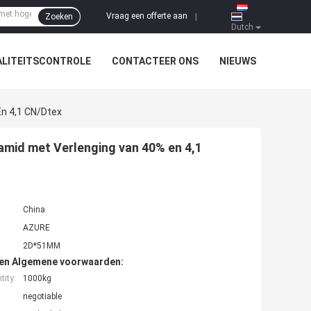
Vraag een offerte aan
Zoeken
|
Dutch
LITEITSCONTROLE
CONTACTEER ONS
NIEUWS
En 4,1 CN/Dtex
amid met Verlenging van 40% en 4,1
China
AZURE
2D*51MM
den Algemene voorwaarden:
ity:
1000kg
negotiable