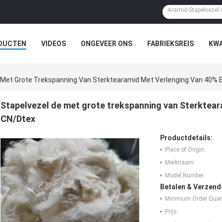
DUCTEN
VIDEOS
ONGEVEER ONS
FABRIEKSREIS
KWA
 Met Grote Trekspanning Van Sterktearamid Met Verlenging Van 40% 
Stapelvezel de met grote trekspanning van Sterktear
CN/Dtex
Productdetails:
Place of Origin:
Merknaam:
Model Number:
Betalen & Verzen
Minimum Order Quant
Prijs: