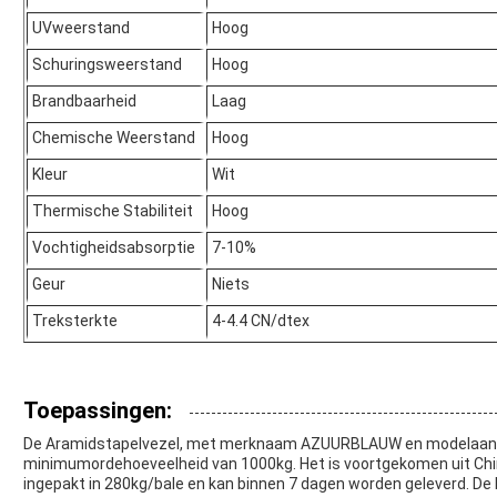
UVweerstand
Hoog
Schuringsweerstand
Hoog
Brandbaarheid
Laag
Chemische Weerstand
Hoog
Kleur
Wit
Thermische Stabiliteit
Hoog
Vochtigheidsabsorptie
7-10%
Geur
Niets
Treksterkte
4-4.4 CN/dtex
Toepassingen:
De Aramidstapelvezel, met merknaam AZUURBLAUW en modelaanta
minimumordehoeveelheid van 1000kg. Het is voortgekomen uit China
ingepakt in 280kg/bale en kan binnen 7 dagen worden geleverd. De b