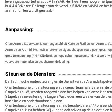
leveringscapaciteit is 2000MT/YEAR. Het heeft een hoog smeltpunt 
is 4-4.4 CN/dtex. De lengte van de vezel is 51MM en 64MM, en het i
aramidfibrillen wordt gemaakt.
Aanpassing:
Onze Aramid-Stapelvezel is samengesteld uit Korte de Fibrillen van Aramid, Vezel
Aramid van Aramid. Het heeft uitstekende eigenschappen zoals geen geur, hoge
grote trekspanning (4-4.4 CN/dtex), en hoge schuringsweerstand. Het wordt wijd 
vuurvaste materialen en beschermende kleding.
Steun en de Diensten:
De Technische ondersteuning en de Dienst van de Aramidstapelve
Ons technische ondersteuning en de dienstteam is ervaren in de 
Stapelvezel. Wij worden toegewijd aan het helpen van onze klante
Stapelvezelinvestering te krijgen. Wij bieden een waaier van de d
installatie en onderhoudssteun aan.
Ons technische ondersteuningteam is beschikbare 24/7 om eende
Stapelvezel kunt hebben. Wij kunnen ook advies op de selectie en 