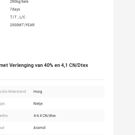
280kg/bale
7days
T/T , L/C
2000MT/YEAR
met Verlenging van 40% en 4,1 CN/Dtex
sche Weerstand:
Hoog
ype:
Nietje
erkte:
4-4.4 CN/dtex
aal:
Aramid