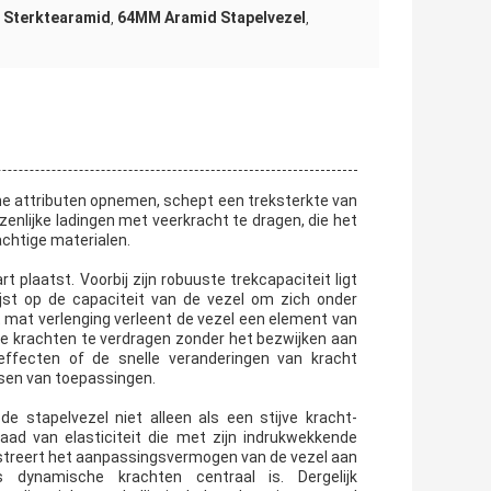
n Sterktearamid
64MM Aramid Stapelvezel
,
,
he attributen opnemen, schept een treksterkte van
zenlijke ladingen met veerkracht te dragen, die het
achtige materialen.
t plaatst. Voorbij zijn robuuste trekcapaciteit ligt
ijst op de capaciteit van de vezel om zich onder
it mat verlenging verleent de vezel een element van
che krachten te verdragen zonder het bezwijken aan
 effecten of de snelle veranderingen van kracht
isen van toepassingen.
stapelvezel niet alleen als een stijve kracht-
aad van elasticiteit die met zijn indrukwekkende
lustreert het aanpassingsvermogen van de vezel aan
dynamische krachten centraal is. Dergelijk