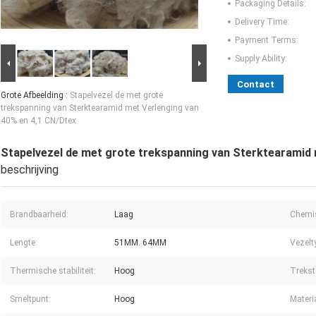
Packaging Details:
Delivery Time:
Payment Terms:
Supply Ability:
Contact
Grote Afbeelding :
Stapelvezel de met grote
trekspanning van Sterktearamid met Verlenging van
40% en 4,1 CN/Dtex
Stapelvezel de met grote trekspanning van Sterktearamid 
beschrijving
Brandbaarheid:
Laag
Chemi
Lengte:
51MM. 64MM
Vezelt
Thermische stabiliteit:
Hoog
Trekst
Smeltpunt:
Hoog
Materi