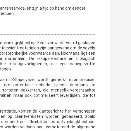
antenservice, en zijn altijd op hand om eender
 hebben.
 vindingrijkheid op. Een evenwicht wordt geslagen
htgewichtmaterialen zijn aangewend om de vezels
orspronkelijke voorwaarde aan. Nochtans, ligt een
ke materialen. De rekupereerbare en biologisch
jdse milieugevoeligheden, die een nauwgezette
ntonen.
ramid-Stapelvezel wordt gemerkt door precisie.
t om potentiële schade tijdens doorgang te
sorteren pakketten, die menselijk-veroorzaakte
liteit maar ook optimaliseert levertijden, die tot
erentiatie, komen de klantgerichte het verschepen
zen op cliëntvereisten worden gebaseerd, zoals
emonstreert flexibiliteit en ontvankelijkheid die.
en worden voldaan aan, verbeterend de algemene