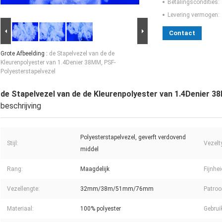
Betalingscondities:
Levering vermogen:
Contact
Grote Afbeelding :
de Stapelvezel van de de
Kleurenpolyester van 1.4Denier 38MM, PSF-
Polyesterstapelvezel
de Stapelvezel van de de Kleurenpolyester van 1.4Denier 
beschrijving
Polyesterstapelvezel, geverft verdovend
Stijl:
Vezelt
middel
Rang:
Maagdelijk
Fijnhei
Vezellengte:
32mm/38m/51mm/76mm
Patroo
Materiaal:
100% polyester
Gebrui