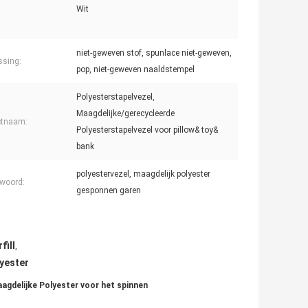
Wit
niet-geweven stof, spunlace niet-geweven,
ssing:
pop, niet-geweven naaldstempel
Polyesterstapelvezel,
Maagdelijke/gerecycleerde
ctnaam:
Polyesterstapelvezel voor pillow& toy&
bank
polyestervezel, maagdelijk polyester
lwoord:
gesponnen garen
fill
,
lyester
agdelijke Polyester voor het spinnen