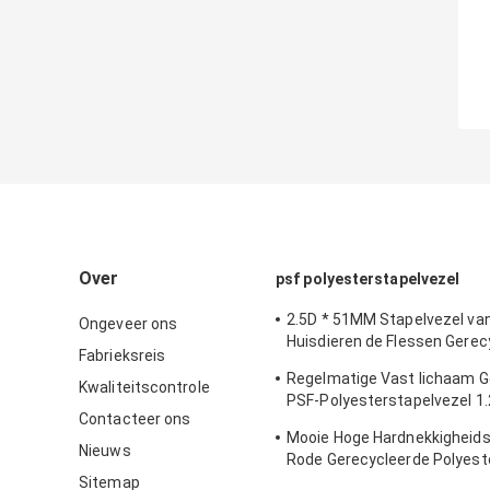
Over
psf polyesterstapelvezel
2.5D * 51MM Stapelvezel va
Ongeveer ons
Huisdieren de Flessen Gerec
Fabrieksreis
Polyester Anti - Vervorming 
Regelmatige Vast lichaam G
Spinnen
Kwaliteitscontrole
PSF-Polyesterstapelvezel 1
Contacteer ons
het Spinnen en Niet-geweve
Mooie Hoge Hardnekkigheids
Nieuws
Rode Gerecycleerde Polyest
1.5d*38mm
Sitemap