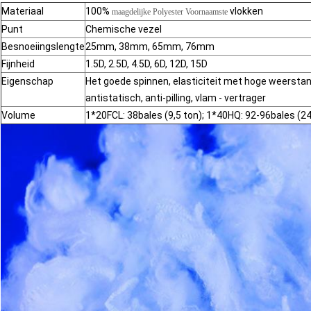
Materiaal
100%
vlokken
maagdelijke Polyester Voornaamste
Punt
Chemische vezel
Besnoeiingslengte
25mm, 38mm, 65mm, 76mm
Fijnheid
1.5D, 2.5D, 4.5D, 6D, 12D, 15D
Eigenschap
Het goede spinnen, elasticiteit met hoge weerstan
antistatisch, anti-pilling, vlam - vertrager
Volume
1*20FCL: 38bales (9,5 ton); 1*40HQ: 92-96bales (24