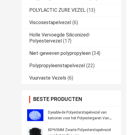
POLYLACTIC ZURE VEZEL
(13)
Viscosestapelvezel
(6)
Holle Vervoegde Siliconized-
Polyestervezel
(17)
Niet-geweven polypropyleen
(34)
Polypropyleenstapelvezel
(22)
Vuurvaste Vezels
(6)
BESTE PRODUCTEN
Dyeable-de Polyesterstapelvezel van
kationen voor het Polyestergaren Van
kationen
8D*65MM Zwarte Polyesterstapelvezel