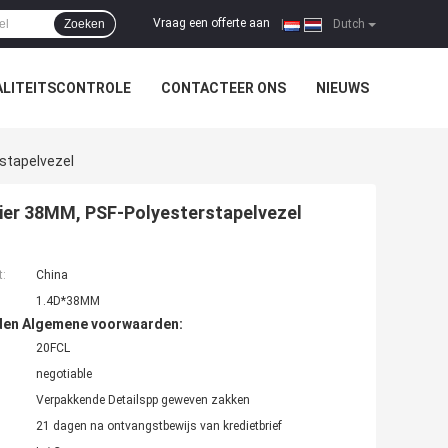
Vraag een offerte aan
Zoeken
|
Dutch
LITEITSCONTROLE
CONTACTEER ONS
NIEUWS
stapelvezel
nier 38MM, PSF-Polyesterstapelvezel
t:
China
1.4D*38MM
den Algemene voorwaarden:
20FCL
negotiable
Verpakkende Detailspp geweven zakken
21 dagen na ontvangstbewijs van kredietbrief