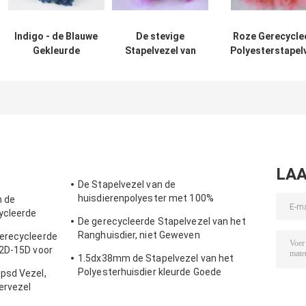
Indigo - de Blauwe
De stevige
Roze Gerecycle
Gekleurde
Stapelvezel van
Polyesterstapel
Gerecycleerde
de Stijlpsf
voor Niet-gew
Schuring van de
Polyester, Vlam -
de Matrasstof 
Polyesterstapelvezel
vertrager
Tapijtdeken
- Bestand 3D*32MM
Gerecycleerde
Huisdierenvezel
LAA
De Stapelvezel van de
huisdierenpolyester met 100%
n de
Gerecycleerd de Vlokkenmateriaal van de
ycleerde
De gerecycleerde Stapelvezel van het
HUISDIERENfles
voor het
Ranghuisdier, niet Geweven
erecycleerde
Polyesterstapelvezel 18D*65MM
.2D-15D voor
1.5dx38mm de Stapelvezel van het
n
Polyesterhuisdier kleurde Goede
psd Vezel,
Flexibiliteit voor het Spinnen
ervezel