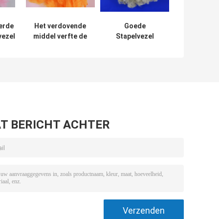
erde
Het verdovende
Goede
vezel
middel verfte de
Stapelvezel
even
Gerecycleerde
10D*76MM van de
van
Antivervorming van
Elasticiteits
s
de
Functionele
Polyesterstapelvezel
Polyester voor
voor Doek het
Geweven
Interlining
Spinnen/nu -
T BERICHT ACHTER