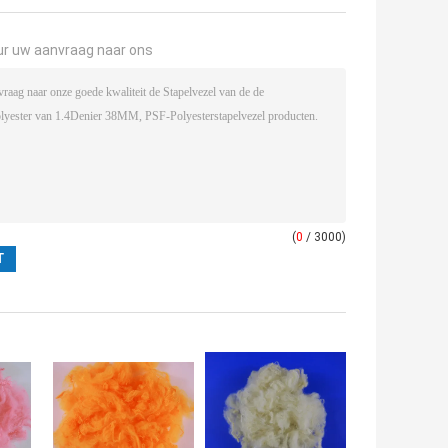
ur uw aanvraag naar ons
(
0
/ 3000)