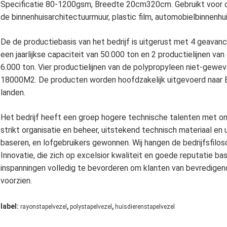
Specificatie 80-1200gsm, Breedte 20cm320cm. Gebruikt voor de
de binnenhuisarchitectuurmuur, plastic film, automobielbinnenhu
De de productiebasis van het bedrijf is uitgerust met 4 geavan
een jaarlijkse capaciteit van 50.000 ton en 2 productielijnen van
6.000 ton. Vier productielijnen van de polypropyleen niet-geweve
18000M2. De producten worden hoofdzakelijk uitgevoerd naar Eu
landen.
Het bedrijf heeft een groep hogere technische talenten met ona
strikt organisatie en beheer, uitstekend technisch materiaal e
baseren, en lofgebruikers gewonnen. Wij hangen de bedrijfsfiloso
Innovatie, die zich op excelsior kwaliteit en goede reputatie b
inspanningen volledig te bevorderen om klanten van bevredigen
voorzien.
,
,
label:
rayonstapelvezel
polystapelvezel
huisdierenstapelvezel