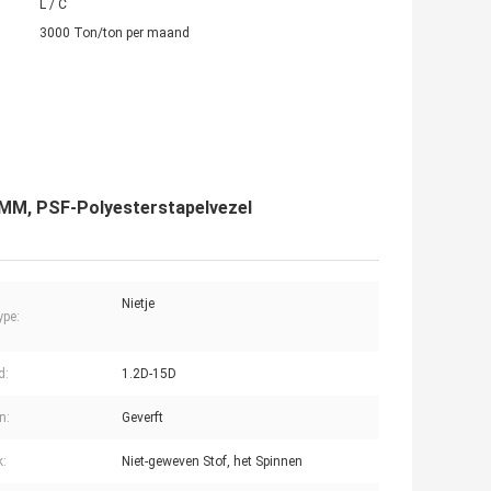
L / C
3000 Ton/ton per maand
38MM, PSF-Polyesterstapelvezel
Nietje
ype:
d:
1.2D-15D
n:
Geverft
k:
Niet-geweven Stof, het Spinnen