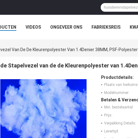
DUCTEN
VIDEOS
ONGEVEER ONS
FABRIEKSREIS
KWA
lvezel Van De De Kleurenpolyester Van 1.4Denier 38MM, PSF-Polyester
de Stapelvezel van de de Kleurenpolyester van 1.4De
Productdetails:
Plaats van herkoms
Modelnummer:
Betalen & Verzen
Min. bestelaantal:
Prijs:
Verpakking Details:
Levertijd: