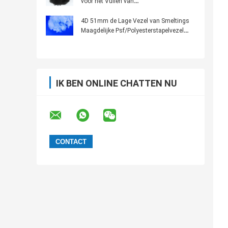
voor het Vullen van
Automobielbinnenland/Tapijten
4D 51mm de Lage Vezel van Smeltings
Maagdelijke Psf/Polyesterstapelvezel
voor Akoestisch Comité
IK BEN ONLINE CHATTEN NU